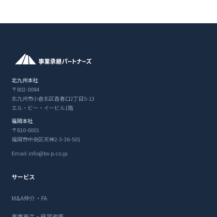
北九州本社
〒802-0084
北九州市小倉北区香春口2丁目5-13
エル・ビー・イービル1階
福岡本社
〒810-0001
福岡市中央区天神2-3-36-501
Email: info@bs-p.co.jp
サービス
M&A仲介・FA
事業再生・経営改善