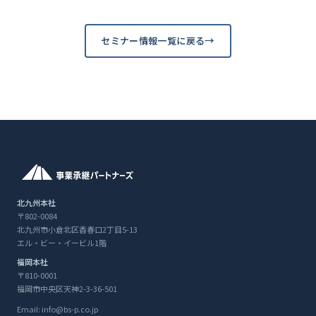
セミナー情報一覧に戻る
北九州本社
〒802-0084
北九州市小倉北区香春口2丁目5-13
エル・ビー・イービル1階
福岡本社
〒810-0001
福岡市中央区天神2-3-36-501
Email: info@bs-p.co.jp